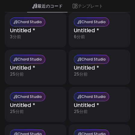
最近のコード
テンプレート
リソース
🇺🇸
English
ブ
Chord Studio
Chord Studio
🇪🇸
Español
ロ
Untitled *
Untitled *
グ
3分前
6分前
詳細
日
なチ
🇯🇵
本
ュー
語
トリ
アル
Chord Studio
Chord Studio
と専
門家
Untitled *
Untitled *
のヒ
25分前
25分前
ント
で音
楽制
作を
向上
Chord Studio
Chord Studio
させ
Untitled *
Untitled *
まし
ょ
25分前
25分前
う。
アカウント
無
Chord Studio
Chord Studio
料