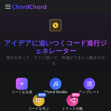
ChordChord
ChordChord
アイデアに追いつくコード進行ジ
ホーム
ェネレーター
Chord Studio
進行を作って、すぐに聴いて、準備ができたら書き出せ
る。
テンプレート
ードを学ぶ
NEW
ラック分離
NEW
コードを生成
Chord Studio
テンプレート
NEW
NEW
🇯🇵
言語
コードを学ぶ
トラック分離