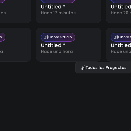
Untitled *
Untitled
tos
Hace 17 minutos
Hace 20 
io
Chord Studio
Chord 
Untitled *
Untitled
ra
Hace una hora
Hace una
Todos los Proyectos