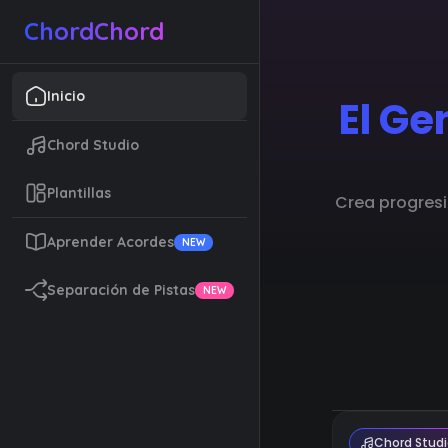
ChordChord
Inicio
El Ge
Chord Studio
Plantillas
Crea progresi
Aprender Acordes
NEW
Separación de Pistas
NEW
Chord Stud