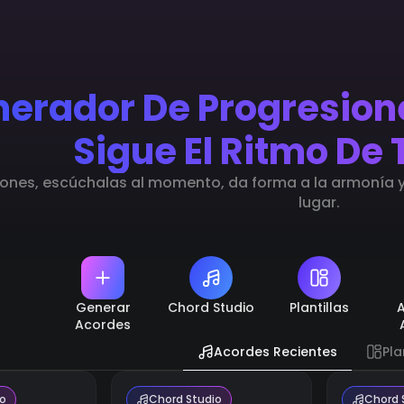
nerador De Progresio
Sigue El Ritmo De 
ones, escúchalas al momento, da forma a la armonía y 
lugar.
Generar
Chord Studio
Plantillas
Acordes
Acordes Recientes
Pla
io
Chord Studio
Chord 