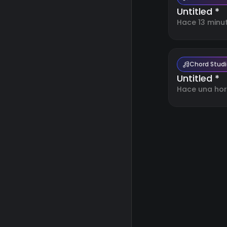
Untitled *
Hace 13 minu
Chord Stud
Untitled *
Hace una ho