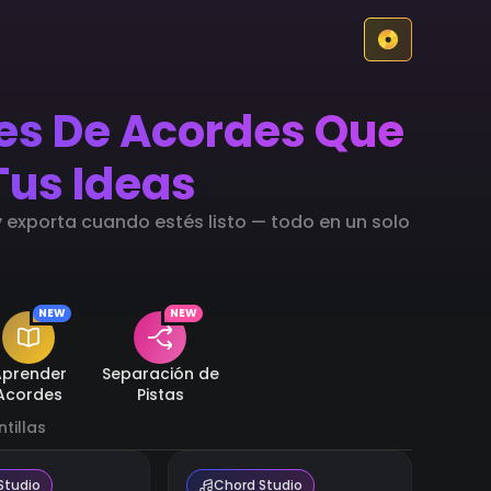
nes De Acordes Que
Tus Ideas
exporta cuando estés listo — todo en un solo
NEW
NEW
Aprender
Separación de
Acordes
Pistas
ntillas
Studio
Chord Studio